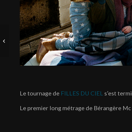
YOUNG HEARTS en
sélection à Cannes dans
la catégorie Ecrans
Juniors 2024
Le tournage de
FILLES DU CIEL
s’est termi
Le premier long métrage de Bérangère Mc N