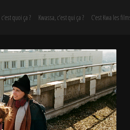
c’est quoi ça ?
Kwassa, c’est qui ça ?
C’est Kwa les film