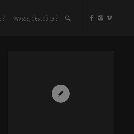
s ?
Kwassa, c’est où ça ?