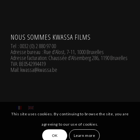
NOUS SOMMES KWASSA FILMS
Tel
: 0032 (0) 2 880 97 00
Adresse bureau
: Rue d’Alost, 7-11, 1000 Bruxelles
Adresse facturation
: Chaussée d’Alsemberg 286, 1190 Bruxelles
TVA
: BE0542994419
Mail:
kwassa@kwassa.be
This site uses cookies. By continuing to browse the site, you are
agreeing to our use of cookies.
OK
Learn more